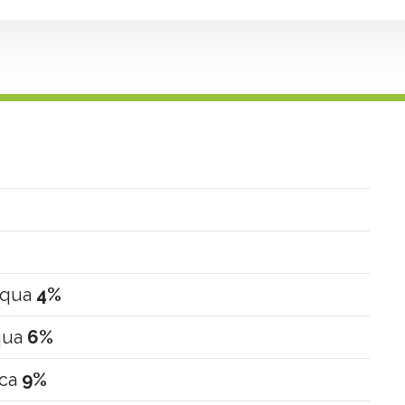
acqua
4%
qua
6%
ica
9%