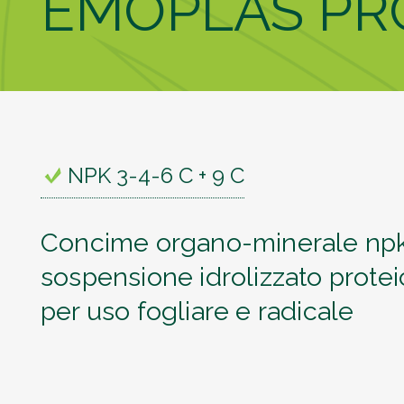
EMOPLAS PR
NPK 3-4-6 C + 9 C
Concime organo-minerale npk 
sospensione idrolizzato prote
per uso fogliare e radicale