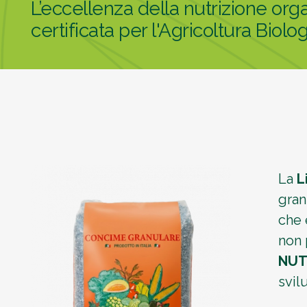
L’eccellenza della nutrizione or
certificata per l'Agricoltura Biolo
La
L
gran
che 
non 
NUT
svil