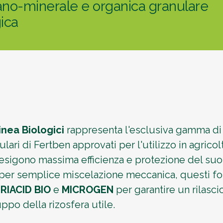
gano-minerale e organica granulare
gica
inea Biologici
rappresenta l'esclusiva gamma di 
ulari di Fertben approvati per l'utilizzo in agricol
esigono massima efficienza e protezione del suo
per semplice miscelazione meccanica, questi for
RIACID BIO
e
MICROGEN
per garantire un rilasci
uppo della rizosfera utile.