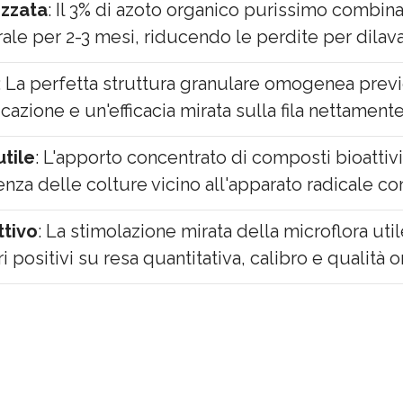
izzata
: Il 3% di azoto organico purissimo combina
urale per 2-3 mesi, riducendo le perdite per dila
: La perfetta struttura granulare omogenea previ
icazione e un'efficacia mirata sulla fila nettament
utile
: L'apporto concentrato di composti bioattivi
a delle colture vicino all'apparato radicale contro
ttivo
: La stimolazione mirata della microflora ut
 positivi su resa quantitativa, calibro e qualità o