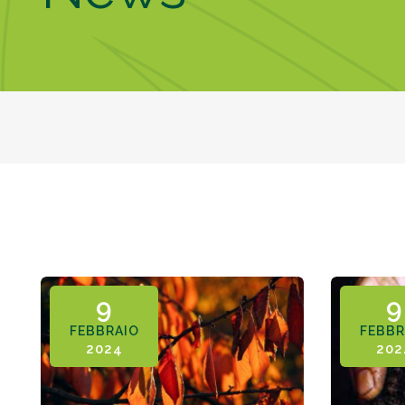
9
9
FEBBRAIO
FEBBR
2024
202