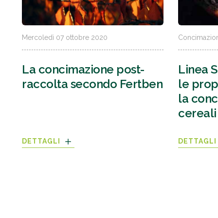
Mercoledì 07 ottobre 2020
Concimazion
La concimazione post-
Linea 
raccolta secondo Fertben
le prop
la conc
cereali
DETTAGLI
DETTAGL