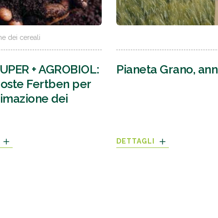
e dei cereali
SUPER + AGROBIOL:
Pianeta Grano, an
oste Fertben per
imazione dei
I
DETTAGLI