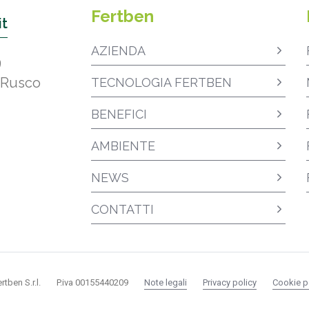
Fertben
it
AZIENDA
9
 Rusco
TECNOLOGIA FERTBEN
BENEFICI
AMBIENTE
NEWS
CONTATTI
rtben S.r.l.
P.iva 00155440209
Note legali
Privacy policy
Cookie p